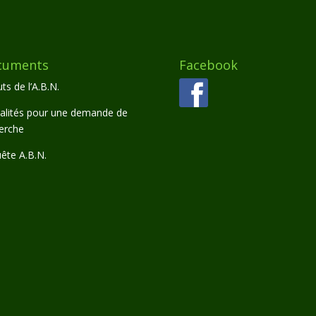
cuments
Facebook
ts de l’A.B.N.
lités pour une demande de
erche
ête A.B.N.