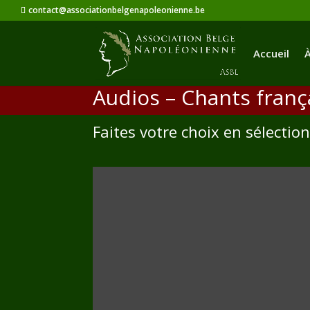
contact@associationbelgenapoleonienne.be
Accueil
À
Audios – Chants franç
Faites votre choix en sélecti