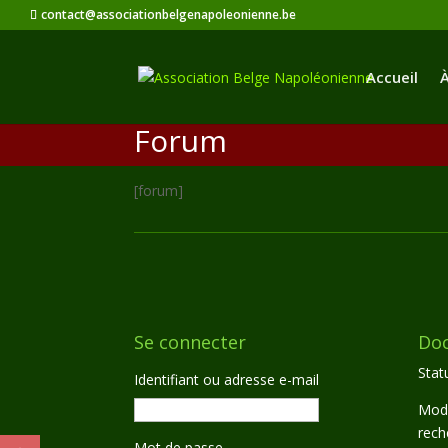
contact@associationbelgenapoleonienne.be
Accueil
À
Forum
[forum]
Se connecter
Do
Statu
Identifiant ou adresse e-mail
Moda
rech
Mot de passe