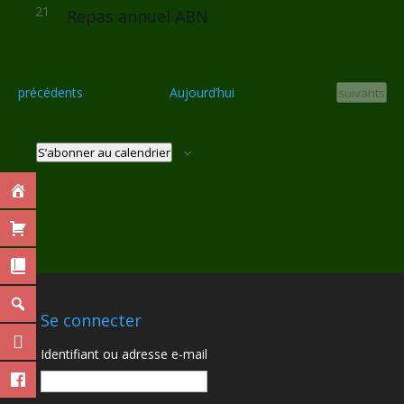
21
Repas annuel ABN
Évènements
Évènement
précédents
Aujourd’hui
suivants
S’abonner au calendrier
Se connecter
Identifiant ou adresse e-mail