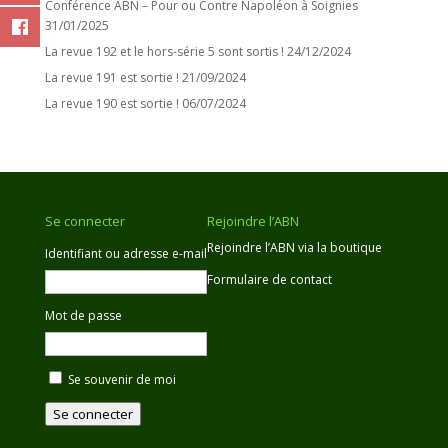
Conférence ABN – Pour ou Contre Napoléon à Soignies
31/01/2025
La revue 192 et le hors-série 5 sont sortis !
24/12/2024
La revue 191 est sortie !
21/09/2024
La revue 190 est sortie !
06/07/2024
Se connecter
Rejoindre l’ABN
Rejoindre l’ABN via la boutique
Identifiant ou adresse e-mail
Formulaire de contact
Mot de passe
Se souvenir de moi
Se connecter