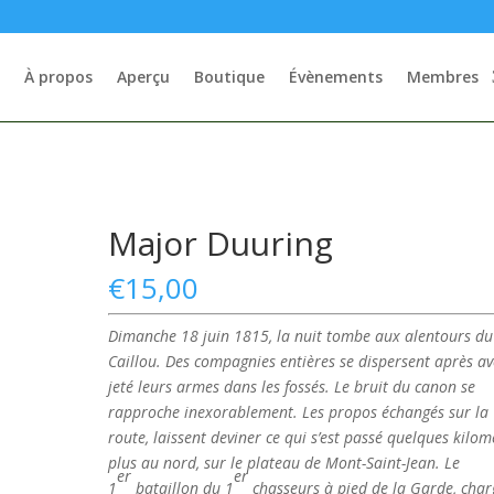
À propos
Aperçu
Boutique
Évènements
Membres
Major Duuring
€
15,00
Dimanche 18 juin 1815, la nuit tombe aux alentours du
Caillou. Des compagnies entières se dispersent après av
jeté leurs armes dans les fossés. Le bruit du canon se
rapproche inexorablement. Les propos échangés sur la
route, laissent deviner ce qui s’est passé quelques kilom
plus au nord, sur le plateau de Mont-Saint-Jean.
Le
er
er
1
bataillon du 1
chasseurs à pied de la Garde, char