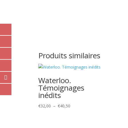
Produits similaires
Waterloo.
Témoignages
inédits
Plage
€
32,00
–
€
40,50
de
prix :
€32,00