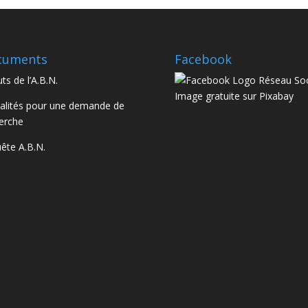
cuments
Facebook
ts de l’A.B.N.
lités pour une demande de
erche
ête A.B.N.