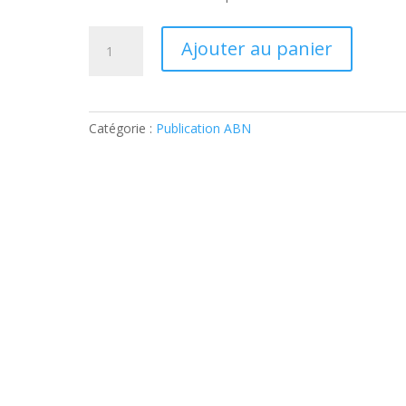
quantité
Ajouter au panier
de
Major
Duuring
Catégorie :
Publication ABN