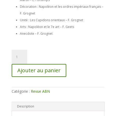
Décoration : Napoléon et les ordres impériaux français –
F. Grognet
Unité : Les Cupidons orientaux – F. Grognet
Arts : Napoléon et le 7e art – F. Geets
Anecdote – F. Grognet
quantité
de
Revue
ABN
Ajouter au panier
172
Catégorie :
Revue ABN
Description