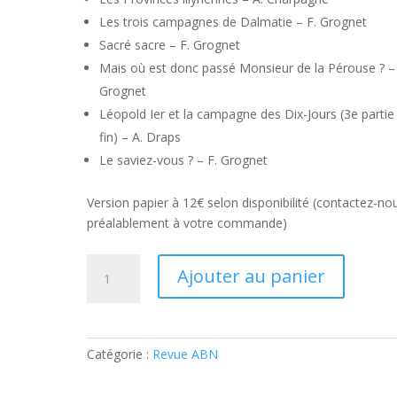
Les trois campagnes de Dalmatie – F. Grognet
Sacré sacre – F. Grognet
Mais où est donc passé Monsieur de la Pérouse ? – 
Grognet
Léopold Ier et la campagne des Dix-Jours (3e partie
fin) – A. Draps
Le saviez-vous ? – F. Grognet
Version papier à 12€ selon disponibilité (contactez-no
préalablement à votre commande)
quantité
Ajouter au panier
de
Revue
ABN
188
Catégorie :
Revue ABN