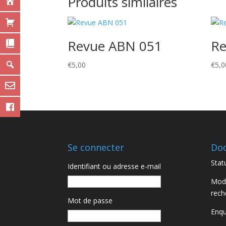
Produits similaires
Revue ABN 051
Re
€
5,00
€
5,0
Se connecter
Do
Statu
Identifiant ou adresse e-mail
Moda
rech
Mot de passe
Enqu