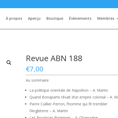
À propos
Aperçu
Boutique
Évènements
Membres
Revue ABN 188
€
7,00
Au sommaire
La politique orientale de Napoléon – A. Martin
Quand Bonaparte rêvait d’un empire colonial – A. M
Pierre Cuillier-Perron, l’homme qui fit trembler
l’Angleterre – A. Martin
Les Provinces illyriennes – A. Charpagne