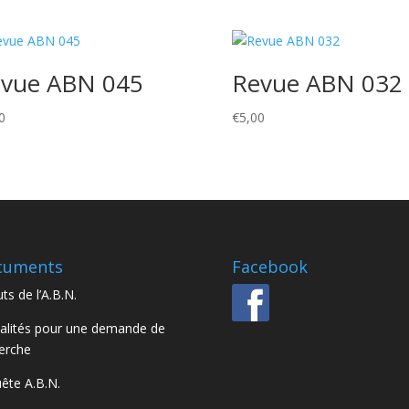
vue ABN 045
Revue ABN 032
0
€
5,00
cuments
Facebook
ts de l’A.B.N.
lités pour une demande de
erche
ête A.B.N.