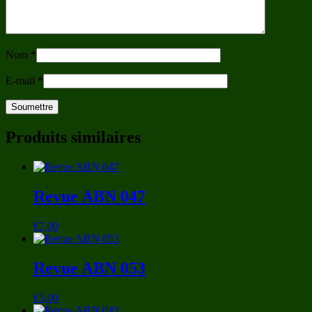
Nom
*
E-mail
*
Produits similaires
Revue ABN 047
€
7,00
Revue ABN 053
€
5,00