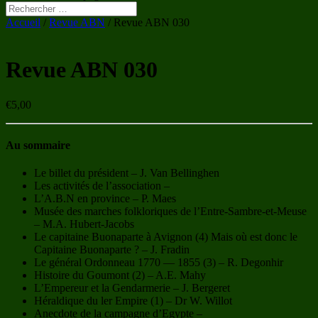
Accueil
/
Revue ABN
/ Revue ABN 030
Revue ABN 030
€
5,00
Au sommaire
Le billet du président – J. Van Bellinghen
Les activités de l’association –
L’A.B.N en province – P. Maes
Musée des marches folkloriques de l’Entre-Sambre-et-Meuse
– M.A. Hubert-Jacobs
Le capitaine Buonaparte à Avignon (4) Mais où est donc le
Capitaine Buonaparte ? – J. Fradin
Le général Ordonneau 1770 — 1855 (3) – R. Degonhir
Histoire du Goumont (2) – A.E. Mahy
L’Empereur et la Gendarmerie – J. Bergeret
Héraldique du ler Empire (1) – Dr W. Willot
Anecdote de la campagne d’Egypte –