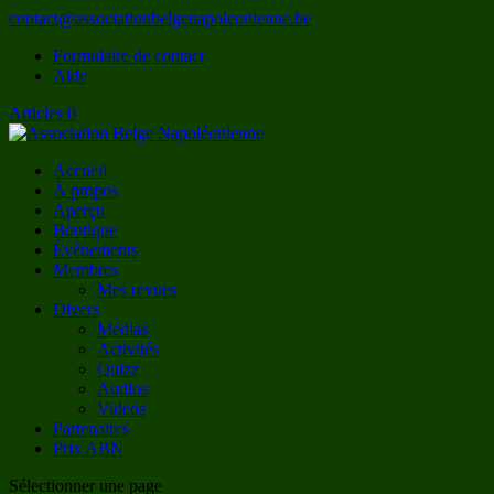
contact@associationbelgenapoleonienne.be
Formulaire de contact
Aide
Articles 0
Accueil
À propos
Aperçu
Boutique
Évènements
Membres
Mes revues
Divers
Médias
Activités
Quizz
Audios
Videos
Partenaires
Prix ABN
Sélectionner une page