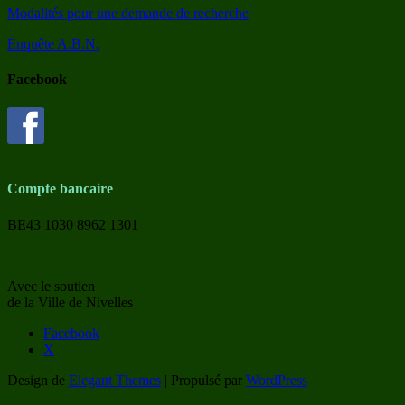
Modalités pour une demande de recherche
Enquête A.B.N.
Facebook
Compte bancaire
BE43 1030 8962 1301
Avec le soutien
de la Ville de Nivelles
Facebook
X
Design de
Elegant Themes
| Propulsé par
WordPress