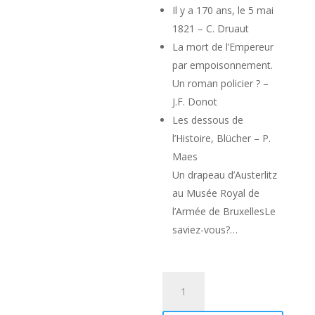
Il y a 170 ans, le 5 mai
1821 – C. Druaut
La mort de l’Empereur
par empoisonnement.
Un roman policier ? –
J.F. Donot
Les dessous de
l’Histoire, Blücher – P.
Maes
Un drapeau d’Austerlitz
au Musée Royal de
l’Armée de BruxellesLe
saviez-vous?…
quantité
de
Revue