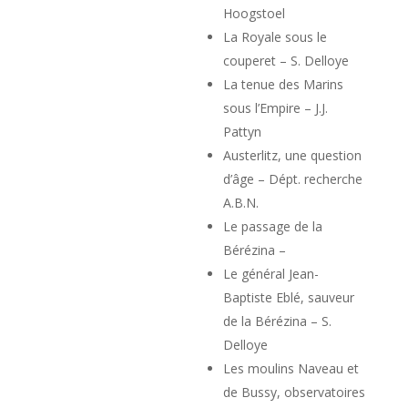
Hoogstoel
La Royale sous le
couperet – S. Delloye
La tenue des Marins
sous l’Empire – J.J.
Pattyn
Austerlitz, une question
d’âge – Dépt. recherche
A.B.N.
Le passage de la
Bérézina –
Le général Jean-
Baptiste Eblé, sauveur
de la Bérézina – S.
Delloye
Les moulins Naveau et
de Bussy, observatoires