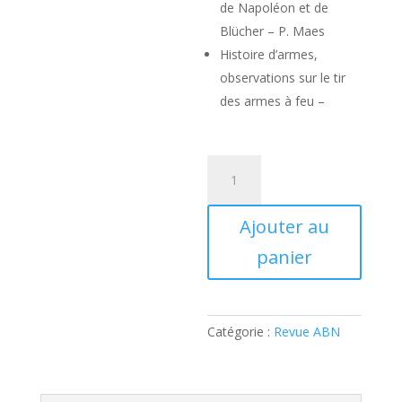
de Napoléon et de
Blücher – P. Maes
Histoire d’armes,
observations sur le tir
des armes à feu –
quantité
de
Revue
Ajouter au
ABN
049
panier
Catégorie :
Revue ABN