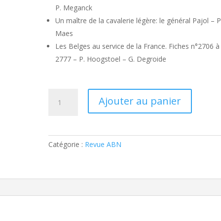
P. Meganck
Un maître de la cavalerie légère: le général Pajol – P
Maes
Les Belges au service de la France. Fiches n°2706 à
2777 – P. Hoogstoel – G. Degroide
quantité
Ajouter au panier
de
Revue
ABN
088
Catégorie :
Revue ABN