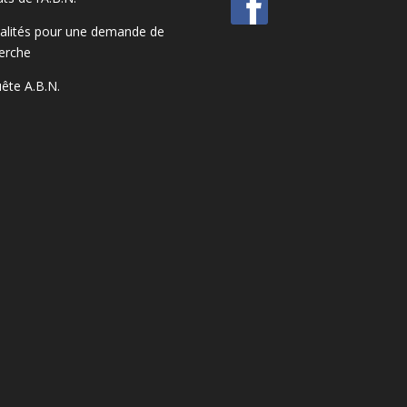
lités pour une demande de
erche
ête A.B.N.