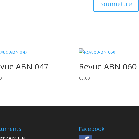
vue ABN 047
Revue ABN 060
0
€
5,00
cuments
Facebook
ts de l’A.B.N.