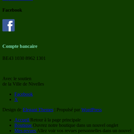
Facebook
Compte bancaire
BE43 1030 8962 1301
Avec le soutien
de la Ville de Nivelles
Facebook
X
Design de
Elegant Themes
| Propulsé par
WordPress
Accueil
Retour à la page principale
Boutique
Ouvrez notre boutique dans un nouvel onglet
Mes revues
Allez voir vos revues personnelles dans un nouvel