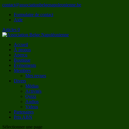
contact@associationbelgenapoleonienne.be
Formulaire de contact
Aide
Articles 0
Accueil
À propos
Aperçu
Boutique
Évènements
Membres
Mes revues
Divers
Médias
Activités
Quizz
Audios
Videos
Partenaires
Prix ABN
Sélectionner une page