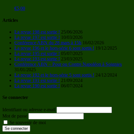
€
5,00
Articles
La revue 198 est sortie !
25/06/2026
La revue 197 est sortie !
10/03/2026
Conférence ABN du 28 mars à 15h
16/02/2026
La revue 196 et le hors-série 6 sont sortis !
19/12/2025
La revue 195 est sortie !
05/07/2025
La revue 193 est sortie !
23/03/2025
Conférence ABN – Pour ou Contre Napoléon à Soignies
31/01/2025
La revue 192 et le hors-série 5 sont sortis !
24/12/2024
La revue 191 est sortie !
21/09/2024
La revue 190 est sortie !
06/07/2024
Se connecter
Identifiant ou adresse e-mail
Mot de passe
Se souvenir de moi
Se connecter