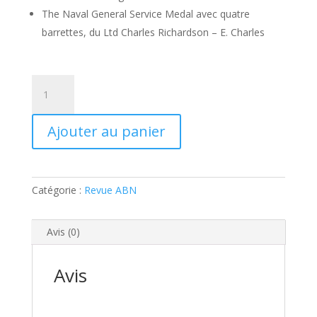
The Naval General Service Medal avec quatre
barrettes, du Ltd Charles Richardson – E. Charles
quantité
de
Revue
Ajouter au panier
ABN
135
Catégorie :
Revue ABN
Avis (0)
Avis