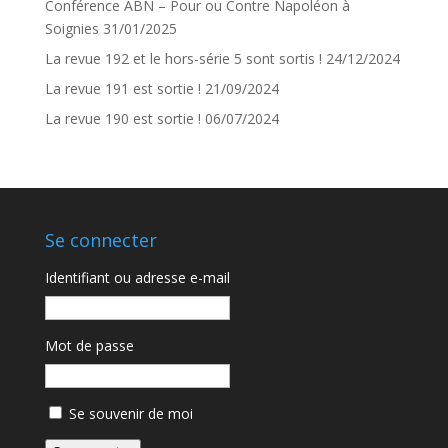
Conférence ABN – Pour ou Contre Napoléon à
Soignies
31/01/2025
La revue 192 et le hors-série 5 sont sortis !
24/12/2024
La revue 191 est sortie !
21/09/2024
La revue 190 est sortie !
06/07/2024
Se connecter
Identifiant ou adresse e-mail
Mot de passe
Se souvenir de moi