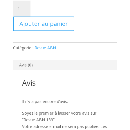
quantité
de
Revue
Ajouter au panier
ABN
139
Catégorie :
Revue ABN
Avis (0)
Avis
Il n’y a pas encore d’avis.
Soyez le premier à laisser votre avis sur
“Revue ABN 139”
Votre adresse e-mail ne sera pas publiée.
Les