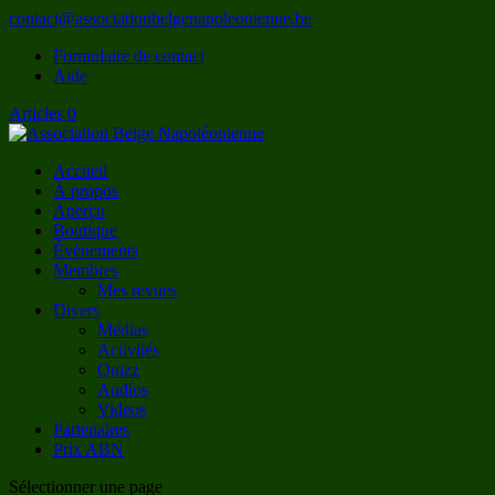
contact@associationbelgenapoleonienne.be
Formulaire de contact
Aide
Articles 0
Accueil
À propos
Aperçu
Boutique
Évènements
Membres
Mes revues
Divers
Médias
Activités
Quizz
Audios
Videos
Partenaires
Prix ABN
Sélectionner une page