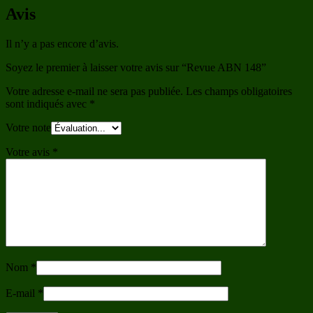
Avis
Il n’y a pas encore d’avis.
Soyez le premier à laisser votre avis sur “Revue ABN 148”
Votre adresse e-mail ne sera pas publiée.
Les champs obligatoires
sont indiqués avec
*
Votre note
Votre avis
*
Nom
*
E-mail
*