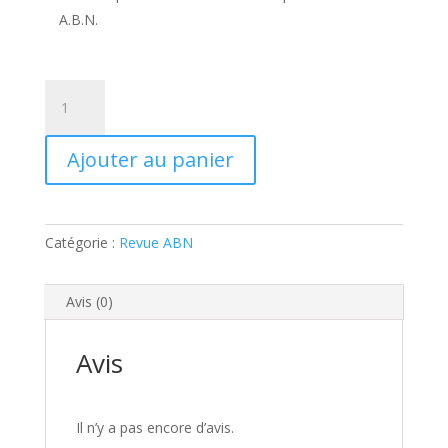
A.B.N.
quantité
de
Revue
Ajouter au panier
ABN
164
Catégorie :
Revue ABN
Avis (0)
Avis
Il n’y a pas encore d’avis.