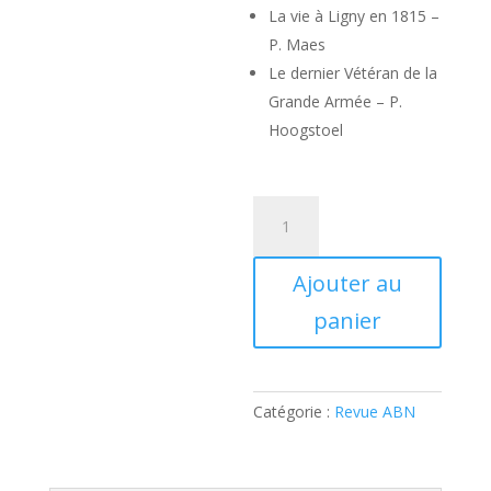
La vie à Ligny en 1815 –
P. Maes
Le dernier Vétéran de la
Grande Armée – P.
Hoogstoel
quantité
de
Revue
Ajouter au
ABN
147
panier
Catégorie :
Revue ABN